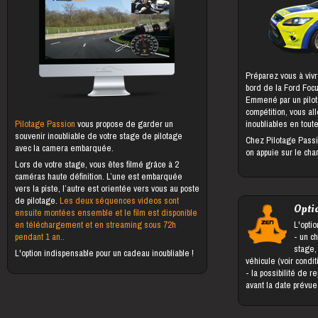
Préparez vous à vivr
bord de la Ford Foc
Emmené par un pilot
compétition, vous al
Pilotage Passion
vous propose de garder un
inoubliables en toute
souvenir inoubliable de votre stage de pilotage
Chez Pilotage Passi
avec la camera embarquée.
on appuie sur le cha
Lors de votre stage, vous êtes filmé grâce à 2
caméras haute définition. L’une est embarquée
vers la piste, l’autre est orientée vers vous au poste
de pilotage.
Les deux séquences videos sont
Opti
ensuite montées ensemble et le film est disponible
en téléchargement et en streaming sous 72h
L'optio
pendant 1 an..
- un changement du bénéficiaire du
stage,
L'option indispensable pour un cadeau inoubliable !
véhicule (voir condi
- la possibilité de reporter le stage jusqu'à 5 jours
avant la date prévu