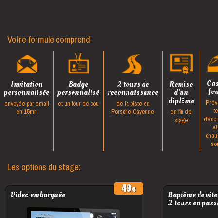
Votre formule comprend:
Ca
Invitation
Badge
2 tours de
Remise
fo
personnalisée
personnalisé
reconnaissance
d'un
diplôme
Prév
envoyée par email
et un tour de cou
de la piste en
t
en 15mn
Porsche Cayenne
en fin de
décon
stage
et
chau
so
Les options du stage:
49
Video embarquée
Baptême de vite
2 tours en pass