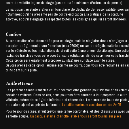
cours de validité le jour du stage (pas de durée minimum d'obtention du permis).
Le participant au stage signera un formulaire de décharge de responsabilité, précisan
notamment qu'il ne présente pas de contre-indication à la pratique de la conduite
sportive, et qu'il s'engage à respecter toutes les consignes qui lui seront données.
Caution
Aucune caution n’est demandée pour ce stage, mais le stagiaire devra s’engager à
accepter le règlement d'une franchise (max 2500€) en cas de dégâts matériels cons
sur le véhicule ou les installations du circuit suite à une erreur de pilotage. Une opti
rachat de franchise vous est proposée, sans obligation, afin de supprimer cette franch
Cette option sera également proposée au stagiaire sur place avant le stage.
Si vous prenez cette option, aucune somme ne pourra donc vous être réclamée en ca
d'incident sur la piste.
Taille et tenue
Les personnes mesurant plus d'1m97 pourront être gênées pour s'installer au volant
certaines voitures. Dans ce cas, nous pourrons être amenés à leur proposer un autre
véhicule, même de catégorie inférieure si nécessaire. Le nombre de tours de pilota
sera alors ajusté au prix de la formule.
La taille maximum acceptée est de 2m05.
Pour le jour du stage, il faut prévoir une tenue confortable, et des chaussures avec u
semelle souple.
Un casque et une charlotte jetable vous seront fournis sur place.