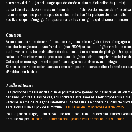
cours de validité le jour du stage (pas de durée minimum d'obtention du permis).
Le participant au stage signera un formulaire de décharge de responsabilité, précisan
notamment qu'il ne présente pas de contre-indication à la pratique de la conduite
sportive, et qu'il s'engage à respecter toutes les consignes qui lui seront données.
Caution
Aucune caution n’est demandée pour ce stage, mais le stagiaire devra s’engager à
accepter le règlement d'une franchise (max 2500€) en cas de dégâts matériels cons
sur le véhicule ou les installations du circuit suite à une erreur de pilotage. Une opti
rachat de franchise vous est proposée, sans obligation, afin de supprimer cette franch
Cette option sera également proposée au stagiaire sur place avant le stage.
Si vous prenez cette option, aucune somme ne pourra donc vous être réclamée en ca
d'incident sur la piste.
Taille et tenue
Les personnes mesurant plus d'1m97 pourront être gênées pour s'installer au volant
certaines voitures. Dans ce cas, nous pourrons être amenés à leur proposer un autre
véhicule, même de catégorie inférieure si nécessaire. Le nombre de tours de pilota
sera alors ajusté au prix de la formule.
La taille maximum acceptée est de 2m05.
Pour le jour du stage, il faut prévoir une tenue confortable, et des chaussures avec u
semelle souple.
Un casque et une charlotte jetable vous seront fournis sur place.