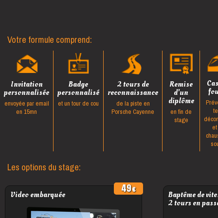
Votre formule comprend:
Ca
Invitation
Badge
2 tours de
Remise
fo
personnalisée
personnalisé
reconnaissance
d'un
diplôme
Prév
envoyée par email
et un tour de cou
de la piste en
t
en 15mn
Porsche Cayenne
en fin de
décon
stage
et
chau
so
Les options du stage:
49
Video embarquée
Baptême de vite
2 tours en pass