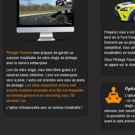
Préparez vous à vivr
bord de la Ford Foc
Emmené par un pilot
compétition, vous al
Pilotage Passion
vous propose de garder un
inoubliables en toute
souvenir inoubliable de votre stage de pilotage
Chez Pilotage Passi
avec la camera embarquée.
on appuie sur le cha
Lors de votre stage, vous êtes filmé grâce à 2
caméras haute définition. L’une est embarquée
vers la piste, l’autre est orientée vers vous au poste
de pilotage.
Les deux séquences videos sont
Opti
ensuite montées ensemble et le film est disponible
en téléchargement et en streaming sous 72h
L'optio
pendant 1 an..
- un changement du bénéficiaire du
stage,
L'option indispensable pour un cadeau inoubliable !
véhicule (voir condi
- la possibilité de reporter le stage jusqu'à 5 jours
avant la date prévu