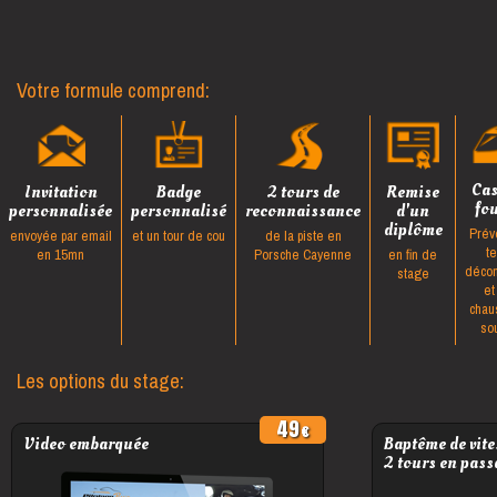
Votre formule comprend:
Ca
Invitation
Badge
2 tours de
Remise
fo
personnalisée
personnalisé
reconnaissance
d'un
diplôme
Prév
envoyée par email
et un tour de cou
de la piste en
t
en 15mn
Porsche Cayenne
en fin de
décon
stage
et
chau
so
Les options du stage:
49
Video embarquée
Baptême de vite
2 tours en pass