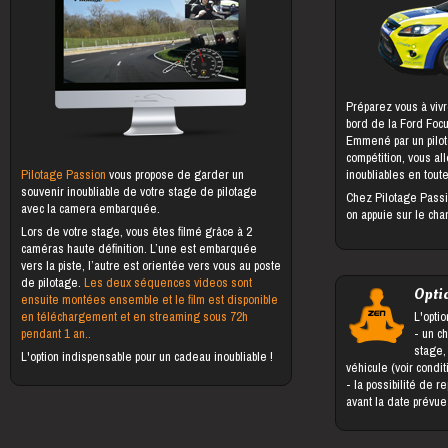
Préparez vous à vivr
bord de la Ford Foc
Emmené par un pilot
compétition, vous al
Pilotage Passion
vous propose de garder un
inoubliables en toute
souvenir inoubliable de votre stage de pilotage
Chez Pilotage Passi
avec la camera embarquée.
on appuie sur le cha
Lors de votre stage, vous êtes filmé grâce à 2
caméras haute définition. L’une est embarquée
vers la piste, l’autre est orientée vers vous au poste
de pilotage.
Les deux séquences videos sont
Opti
ensuite montées ensemble et le film est disponible
en téléchargement et en streaming sous 72h
L'optio
pendant 1 an..
- un changement du bénéficiaire du
stage,
L'option indispensable pour un cadeau inoubliable !
véhicule (voir condi
- la possibilité de reporter le stage jusqu'à 5 jours
avant la date prévu