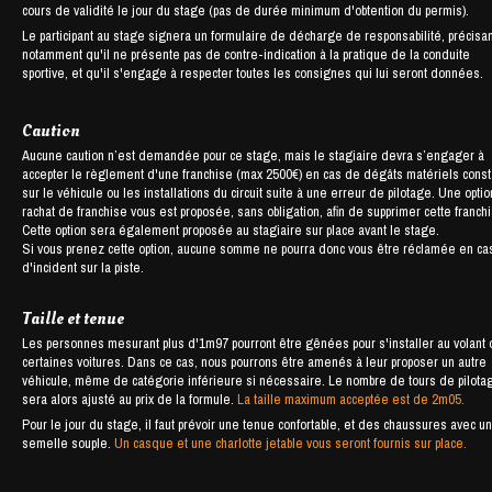
cours de validité le jour du stage (pas de durée minimum d'obtention du permis).
Le participant au stage signera un formulaire de décharge de responsabilité, précisan
notamment qu'il ne présente pas de contre-indication à la pratique de la conduite
sportive, et qu'il s'engage à respecter toutes les consignes qui lui seront données.
Caution
Aucune caution n’est demandée pour ce stage, mais le stagiaire devra s’engager à
accepter le règlement d'une franchise (max 2500€) en cas de dégâts matériels cons
sur le véhicule ou les installations du circuit suite à une erreur de pilotage. Une opti
rachat de franchise vous est proposée, sans obligation, afin de supprimer cette franch
Cette option sera également proposée au stagiaire sur place avant le stage.
Si vous prenez cette option, aucune somme ne pourra donc vous être réclamée en ca
d'incident sur la piste.
Taille et tenue
Les personnes mesurant plus d'1m97 pourront être gênées pour s'installer au volant
certaines voitures. Dans ce cas, nous pourrons être amenés à leur proposer un autre
véhicule, même de catégorie inférieure si nécessaire. Le nombre de tours de pilota
sera alors ajusté au prix de la formule.
La taille maximum acceptée est de 2m05.
Pour le jour du stage, il faut prévoir une tenue confortable, et des chaussures avec u
semelle souple.
Un casque et une charlotte jetable vous seront fournis sur place.