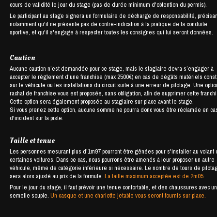
cours de validité le jour du stage (pas de durée minimum d'obtention du permis).
Le participant au stage signera un formulaire de décharge de responsabilité, précisan
notamment qu'il ne présente pas de contre-indication à la pratique de la conduite
sportive, et qu'il s'engage à respecter toutes les consignes qui lui seront données.
Caution
Aucune caution n’est demandée pour ce stage, mais le stagiaire devra s’engager à
accepter le règlement d'une franchise (max 2500€) en cas de dégâts matériels cons
sur le véhicule ou les installations du circuit suite à une erreur de pilotage. Une opti
rachat de franchise vous est proposée, sans obligation, afin de supprimer cette franch
Cette option sera également proposée au stagiaire sur place avant le stage.
Si vous prenez cette option, aucune somme ne pourra donc vous être réclamée en ca
d'incident sur la piste.
Taille et tenue
Les personnes mesurant plus d'1m97 pourront être gênées pour s'installer au volant
certaines voitures. Dans ce cas, nous pourrons être amenés à leur proposer un autre
véhicule, même de catégorie inférieure si nécessaire. Le nombre de tours de pilota
sera alors ajusté au prix de la formule.
La taille maximum acceptée est de 2m05.
Pour le jour du stage, il faut prévoir une tenue confortable, et des chaussures avec u
semelle souple.
Un casque et une charlotte jetable vous seront fournis sur place.