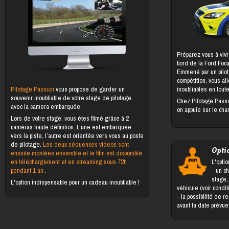
Préparez vous à vivr
bord de la Ford Foc
Emmené par un pilot
compétition, vous al
Pilotage Passion
vous propose de garder un
inoubliables en toute
souvenir inoubliable de votre stage de pilotage
Chez Pilotage Passi
avec la camera embarquée.
on appuie sur le cha
Lors de votre stage, vous êtes filmé grâce à 2
caméras haute définition. L’une est embarquée
vers la piste, l’autre est orientée vers vous au poste
de pilotage.
Les deux séquences videos sont
Opti
ensuite montées ensemble et le film est disponible
en téléchargement et en streaming sous 72h
L'optio
pendant 1 an..
- un changement du bénéficiaire du
stage,
L'option indispensable pour un cadeau inoubliable !
véhicule (voir condi
- la possibilité de reporter le stage jusqu'à 5 jours
avant la date prévu