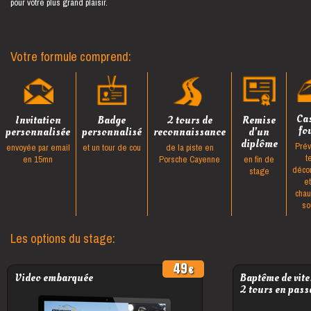
pour votre plus grand plaisir.
Votre formule comprend:
Ca
Invitation
Badge
2 tours de
Remise
fo
personnalisée
personnalisé
reconnaissance
d'un
diplôme
Prév
envoyée par email
et un tour de cou
de la piste en
t
en 15mn
Porsche Cayenne
en fin de
déco
stage
e
cha
so
Les options du stage:
49
Video embarquée
Baptême de vite
2 tours en pass