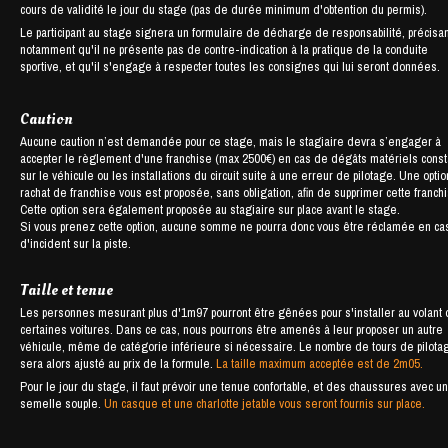
cours de validité le jour du stage (pas de durée minimum d'obtention du permis).
Le participant au stage signera un formulaire de décharge de responsabilité, précisan
notamment qu'il ne présente pas de contre-indication à la pratique de la conduite
sportive, et qu'il s'engage à respecter toutes les consignes qui lui seront données.
Caution
Aucune caution n’est demandée pour ce stage, mais le stagiaire devra s’engager à
accepter le règlement d'une franchise (max 2500€) en cas de dégâts matériels cons
sur le véhicule ou les installations du circuit suite à une erreur de pilotage. Une opti
rachat de franchise vous est proposée, sans obligation, afin de supprimer cette franch
Cette option sera également proposée au stagiaire sur place avant le stage.
Si vous prenez cette option, aucune somme ne pourra donc vous être réclamée en ca
d'incident sur la piste.
Taille et tenue
Les personnes mesurant plus d'1m97 pourront être gênées pour s'installer au volant
certaines voitures. Dans ce cas, nous pourrons être amenés à leur proposer un autre
véhicule, même de catégorie inférieure si nécessaire. Le nombre de tours de pilota
sera alors ajusté au prix de la formule.
La taille maximum acceptée est de 2m05.
Pour le jour du stage, il faut prévoir une tenue confortable, et des chaussures avec u
semelle souple.
Un casque et une charlotte jetable vous seront fournis sur place.