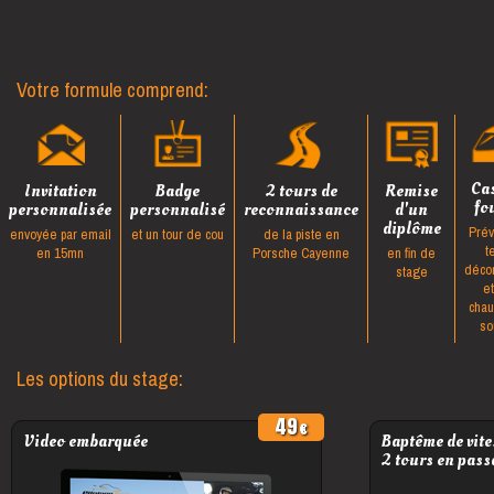
Votre formule comprend:
Ca
Invitation
Badge
2 tours de
Remise
fo
personnalisée
personnalisé
reconnaissance
d'un
diplôme
Prév
envoyée par email
et un tour de cou
de la piste en
t
en 15mn
Porsche Cayenne
en fin de
déco
stage
e
cha
so
Les options du stage:
49
Video embarquée
Baptême de vite
2 tours en pass