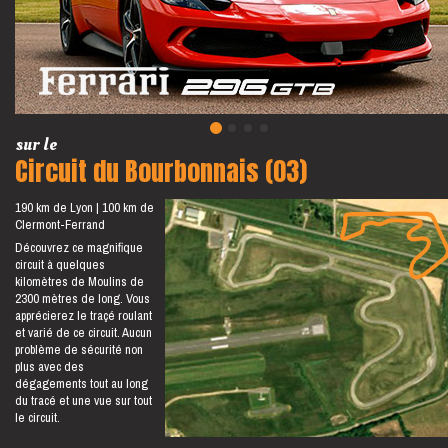
sur le
Circuit du Bourbonnais (03)
190 km de Lyon
100 km de
Clermont-Ferrand
Découvrez ce magnifique
circuit à quelques
kilomètres de Moulins de
2300 mètres de long. Vous
apprécierez le traçé roulant
et varié de ce circuit. Aucun
problème de sécurité non
plus avec des
dégagements tout au long
du tracé et une vue sur tout
le circuit.