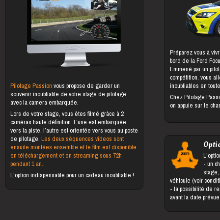
Préparez vous à vivr
bord de la Ford Foc
Emmené par un pilot
compétition, vous al
Pilotage Passion
vous propose de garder un
inoubliables en toute
souvenir inoubliable de votre stage de pilotage
Chez Pilotage Passi
avec la camera embarquée.
on appuie sur le cha
Lors de votre stage, vous êtes filmé grâce à 2
caméras haute définition. L’une est embarquée
vers la piste, l’autre est orientée vers vous au poste
de pilotage.
Les deux séquences videos sont
Opti
ensuite montées ensemble et le film est disponible
en téléchargement et en streaming sous 72h
L'optio
pendant 1 an..
- un changement du bénéficiaire du
stage,
L'option indispensable pour un cadeau inoubliable !
véhicule (voir condi
- la possibilité de reporter le stage jusqu'à 5 jours
avant la date prévu