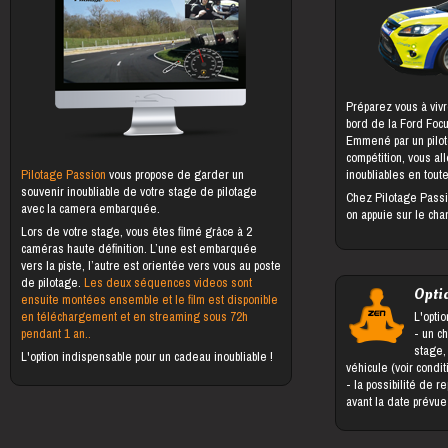
Préparez vous à vivr
bord de la Ford Foc
Emmené par un pilot
compétition, vous al
Pilotage Passion
vous propose de garder un
inoubliables en toute
souvenir inoubliable de votre stage de pilotage
Chez Pilotage Passi
avec la camera embarquée.
on appuie sur le cha
Lors de votre stage, vous êtes filmé grâce à 2
caméras haute définition. L’une est embarquée
vers la piste, l’autre est orientée vers vous au poste
de pilotage.
Les deux séquences videos sont
Opti
ensuite montées ensemble et le film est disponible
en téléchargement et en streaming sous 72h
L'optio
pendant 1 an..
- un changement du bénéficiaire du
stage,
L'option indispensable pour un cadeau inoubliable !
véhicule (voir condi
- la possibilité de reporter le stage jusqu'à 5 jours
avant la date prévu