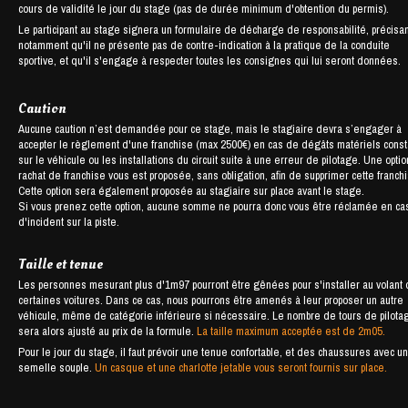
cours de validité le jour du stage (pas de durée minimum d'obtention du permis).
Le participant au stage signera un formulaire de décharge de responsabilité, précisan
notamment qu'il ne présente pas de contre-indication à la pratique de la conduite
sportive, et qu'il s'engage à respecter toutes les consignes qui lui seront données.
Caution
Aucune caution n’est demandée pour ce stage, mais le stagiaire devra s’engager à
accepter le règlement d'une franchise (max 2500€) en cas de dégâts matériels cons
sur le véhicule ou les installations du circuit suite à une erreur de pilotage. Une opti
rachat de franchise vous est proposée, sans obligation, afin de supprimer cette franch
Cette option sera également proposée au stagiaire sur place avant le stage.
Si vous prenez cette option, aucune somme ne pourra donc vous être réclamée en ca
d'incident sur la piste.
Taille et tenue
Les personnes mesurant plus d'1m97 pourront être gênées pour s'installer au volant
certaines voitures. Dans ce cas, nous pourrons être amenés à leur proposer un autre
véhicule, même de catégorie inférieure si nécessaire. Le nombre de tours de pilota
sera alors ajusté au prix de la formule.
La taille maximum acceptée est de 2m05.
Pour le jour du stage, il faut prévoir une tenue confortable, et des chaussures avec u
semelle souple.
Un casque et une charlotte jetable vous seront fournis sur place.