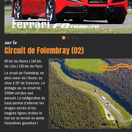
sur le
Circuit de Folembray (02)
80 km de Reims
145 km
de Lille
135 km de Paris
Le circuit de Folembray, en
plein coeur de l'Aisne, se
situe à 25' de Soissons. Le
pilotage sur ce circuit de
2300m est plus que
plaisant. La configuration du
tracé permet d'alterner les
virages serrés et les
longues lignes droites le
tout sur un terrain en pente.
Sensations garanties !