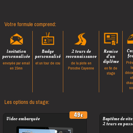
Votre formule comprend:
Ca
Invitation
Badge
2 tours de
Remise
fo
personnalisée
personnalisé
reconnaissance
d'un
diplôme
Prév
envoyée par email
et un tour de cou
de la piste en
t
en 15mn
Porsche Cayenne
en fin de
déco
stage
e
cha
so
Les options du stage:
49
Video embarquée
Baptême de vite
2 tours en pass