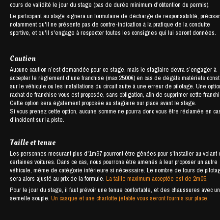
cours de validité le jour du stage (pas de durée minimum d'obtention du permis).
Le participant au stage signera un formulaire de décharge de responsabilité, précisan
notamment qu'il ne présente pas de contre-indication à la pratique de la conduite
sportive, et qu'il s'engage à respecter toutes les consignes qui lui seront données.
Caution
Aucune caution n’est demandée pour ce stage, mais le stagiaire devra s’engager à
accepter le règlement d'une franchise (max 2500€) en cas de dégâts matériels cons
sur le véhicule ou les installations du circuit suite à une erreur de pilotage. Une opti
rachat de franchise vous est proposée, sans obligation, afin de supprimer cette franch
Cette option sera également proposée au stagiaire sur place avant le stage.
Si vous prenez cette option, aucune somme ne pourra donc vous être réclamée en ca
d'incident sur la piste.
Taille et tenue
Les personnes mesurant plus d'1m97 pourront être gênées pour s'installer au volant
certaines voitures. Dans ce cas, nous pourrons être amenés à leur proposer un autre
véhicule, même de catégorie inférieure si nécessaire. Le nombre de tours de pilota
sera alors ajusté au prix de la formule.
La taille maximum acceptée est de 2m05.
Pour le jour du stage, il faut prévoir une tenue confortable, et des chaussures avec u
semelle souple.
Un casque et une charlotte jetable vous seront fournis sur place.