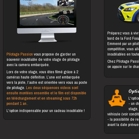
Préparez vous à vivr
bord de la Ford Foc
Emmené par un pilot
compétition, vous al
Pilotage Passion
vous propose de garder un
inoubliables en toute
souvenir inoubliable de votre stage de pilotage
Chez Pilotage Passi
avec la camera embarquée.
on appuie sur le cha
Lors de votre stage, vous êtes filmé grâce à 2
caméras haute définition. L’une est embarquée
vers la piste, l’autre est orientée vers vous au poste
de pilotage.
Les deux séquences videos sont
Opti
ensuite montées ensemble et le film est disponible
en téléchargement et en streaming sous 72h
L'optio
pendant 1 an..
- un changement du bénéficiaire du
stage,
L'option indispensable pour un cadeau inoubliable !
véhicule (voir condi
- la possibilité de reporter le stage jusqu'à 5 jours
avant la date prévu