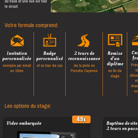
du tracé et une vue sur tout
le circuit.
Votre formule comprend:
Ca
Invitation
Badge
2 tours de
Remise
fo
personnalisée
personnalisé
reconnaissance
d'un
diplôme
Prév
envoyée par email
et un tour de cou
de la piste en
t
en 15mn
Porsche Cayenne
en fin de
déco
stage
e
cha
so
Les options du stage:
49
Video embarquée
Baptême de vite
2 tours en pass