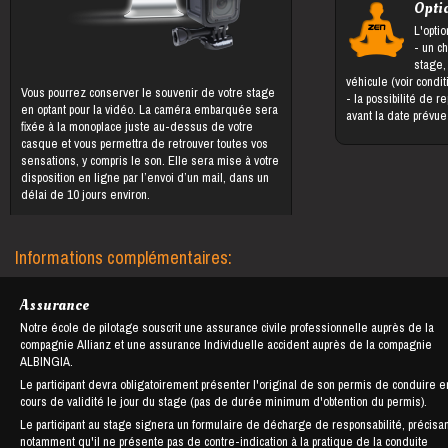
Opti
L'optio
- un changement du bénéficiaire du
stage,
véhicule (voir condi
Vous pourrez conserver le souvenir de votre stage
- la possibilité de reporter le stage jusqu'à 5 jours
en optant pour la vidéo. La caméra embarquée sera
avant la date prévu
fixée à la monoplace juste au-dessus de votre
casque et vous permettra de retrouver toutes vos
sensations, y compris le son. Elle sera mise à votre
disposition en ligne par l’envoi d’un mail, dans un
délai de 10 jours environ.
Informations complémentaires:
Assurance
Notre école de pilotage souscrit une assurance civile professionnelle auprès de la
compagnie Allianz et une assurance Individuelle accident auprès de la compagnie
ALBINGIA.
Le participant devra obligatoirement présenter l'original de son permis de conduire e
cours de validité le jour du stage (pas de durée minimum d'obtention du permis).
Le participant au stage signera un formulaire de décharge de responsabilité, précisan
notamment qu'il ne présente pas de contre-indication à la pratique de la conduite