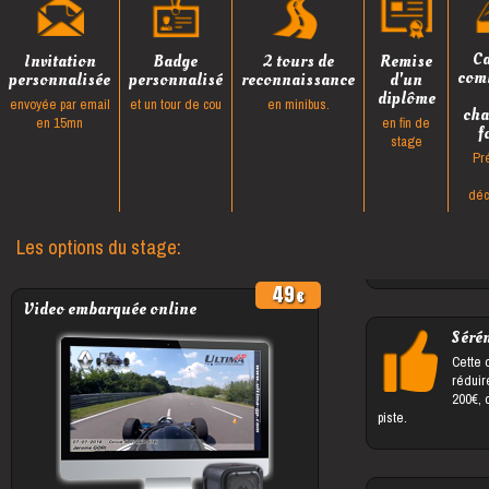
Ca
Invitation
Badge
2 tours de
Remise
com
personnalisée
personnalisé
reconnaissance
d'un
diplôme
envoyée par email
et un tour de cou
en minibus.
cha
en 15mn
en fin de
f
stage
Pr
déc
Les options du stage:
49
Video embarquée online
Sérén
Cette 
réduir
200€, 
piste.