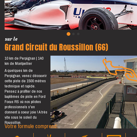
sur le
Grand Circuit du Roussillon (66)
10 km de Perpignan
140
km de Montpellier
A quelques km de
Perpignan, venez découvrir
cette piste de 1500 mètres
technique et rapide.
Pensez à profiter de nos
baptêmes de piste en Ford
Focus RS où nos pilotes
professionnels s'en
donnent à coeur joie ! A très
vite sous le soleil du
Roussillon.
Votre formule comprend: