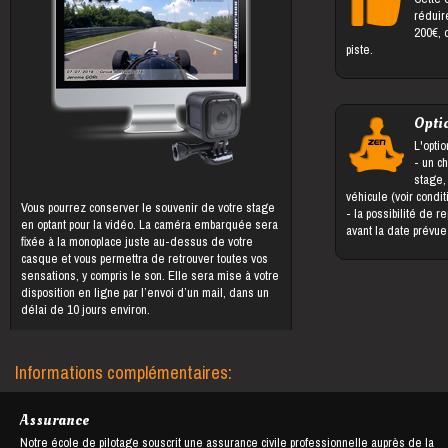
réduir
200€, 
piste.
Opti
L'optio
- un changement du bénéficiaire du
stage,
véhicule (voir condi
Vous pourrez conserver le souvenir de votre stage
- la possibilité de reporter le stage jusqu'à 5 jours
en optant pour la vidéo. La caméra embarquée sera
avant la date prévu
fixée à la monoplace juste au-dessus de votre
casque et vous permettra de retrouver toutes vos
sensations, y compris le son. Elle sera mise à votre
disposition en ligne par l’envoi d’un mail, dans un
délai de 10 jours environ.
Informations complémentaires:
Assurance
Notre école de pilotage souscrit une assurance civile professionnelle auprès de la