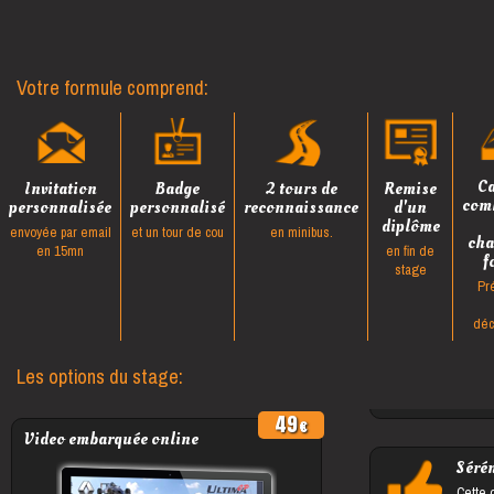
Votre formule comprend:
Ca
Invitation
Badge
2 tours de
Remise
com
personnalisée
personnalisé
reconnaissance
d'un
diplôme
envoyée par email
et un tour de cou
en minibus.
cha
en 15mn
en fin de
f
stage
Pr
déc
Les options du stage:
49
Video embarquée online
Sérén
Cette 