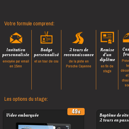
Votre formule comprend:
Ca
Invitation
Badge
2 tours de
Remise
fo
personnalisée
personnalisé
reconnaissance
d'un
diplôme
Prév
envoyée par email
et un tour de cou
de la piste en
t
en 15mn
Porsche Cayenne
en fin de
décon
stage
et
chau
so
Les options du stage:
49
Video embarquée
Baptême de vite
2 tours en pass