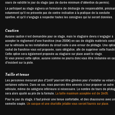
cours de validité le jour du stage (pas de durée minimum d'obtention du permis).
Le participant au stage signera un formulaire de décharge de responsabilité, précisan
notamment qu'il ne présente pas de contre-indication à la pratique de la conduite
sportive, et qu'il s'engage à respecter toutes les consignes qui lui seront données.
Caution
Aucune caution n’est demandée pour ce stage, mais le stagiaire devra s’engager à
accepter le règlement d'une franchise (max 2500€) en cas de dégâts matériels cons
sur le véhicule ou les installations du circuit suite à une erreur de pilotage. Une opti
rachat de franchise vous est proposée, sans obligation, afin de supprimer cette franch
Cette option sera également proposée au stagiaire sur place avant le stage.
Si vous prenez cette option, aucune somme ne pourra donc vous être réclamée en ca
d'incident sur la piste.
Taille et tenue
Les personnes mesurant plus d'1m97 pourront être gênées pour s'installer au volant
certaines voitures. Dans ce cas, nous pourrons être amenés à leur proposer un autre
véhicule, même de catégorie inférieure si nécessaire. Le nombre de tours de pilota
sera alors ajusté au prix de la formule.
La taille maximum acceptée est de 2m05.
Pour le jour du stage, il faut prévoir une tenue confortable, et des chaussures avec u
semelle souple.
Un casque et une charlotte jetable vous seront fournis sur place.