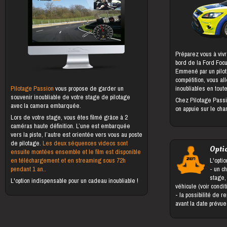
Préparez vous à vivr
bord de la Ford Foc
Emmené par un pilot
compétition, vous al
Pilotage Passion
vous propose de garder un
inoubliables en toute
souvenir inoubliable de votre stage de pilotage
Chez Pilotage Passi
avec la camera embarquée.
on appuie sur le cha
Lors de votre stage, vous êtes filmé grâce à 2
caméras haute définition. L’une est embarquée
vers la piste, l’autre est orientée vers vous au poste
de pilotage.
Les deux séquences videos sont
Opti
ensuite montées ensemble et le film est disponible
en téléchargement et en streaming sous 72h
L'optio
pendant 1 an..
- un changement du bénéficiaire du
stage,
L'option indispensable pour un cadeau inoubliable !
véhicule (voir condi
- la possibilité de reporter le stage jusqu'à 5 jours
avant la date prévu