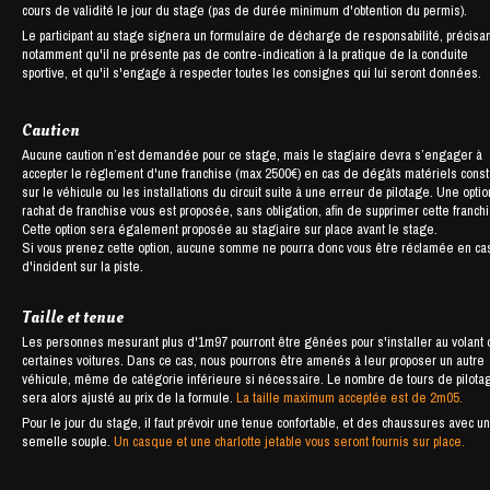
cours de validité le jour du stage (pas de durée minimum d'obtention du permis).
Le participant au stage signera un formulaire de décharge de responsabilité, précisan
notamment qu'il ne présente pas de contre-indication à la pratique de la conduite
sportive, et qu'il s'engage à respecter toutes les consignes qui lui seront données.
Caution
Aucune caution n’est demandée pour ce stage, mais le stagiaire devra s’engager à
accepter le règlement d'une franchise (max 2500€) en cas de dégâts matériels cons
sur le véhicule ou les installations du circuit suite à une erreur de pilotage. Une opti
rachat de franchise vous est proposée, sans obligation, afin de supprimer cette franch
Cette option sera également proposée au stagiaire sur place avant le stage.
Si vous prenez cette option, aucune somme ne pourra donc vous être réclamée en ca
d'incident sur la piste.
Taille et tenue
Les personnes mesurant plus d'1m97 pourront être gênées pour s'installer au volant
certaines voitures. Dans ce cas, nous pourrons être amenés à leur proposer un autre
véhicule, même de catégorie inférieure si nécessaire. Le nombre de tours de pilota
sera alors ajusté au prix de la formule.
La taille maximum acceptée est de 2m05.
Pour le jour du stage, il faut prévoir une tenue confortable, et des chaussures avec u
semelle souple.
Un casque et une charlotte jetable vous seront fournis sur place.