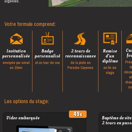
urgences.
Votre formule comprend:
Ca
Invitation
Badge
2 tours de
Remise
fo
personnalisée
personnalisé
reconnaissance
d'un
diplôme
Prév
envoyée par email
et un tour de cou
de la piste en
t
en 15mn
Porsche Cayenne
en fin de
déco
stage
e
cha
so
Les options du stage:
49
Video embarquée
Baptême de vite
2 tours en pass