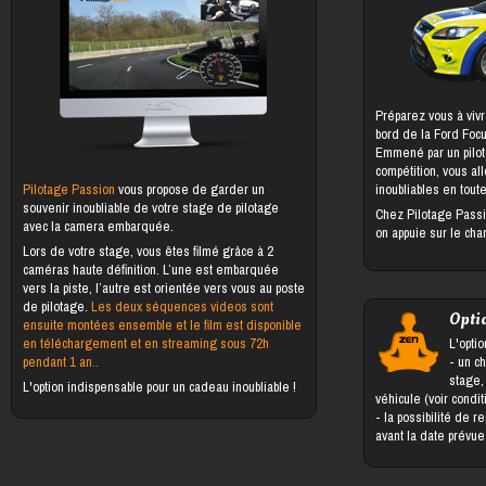
Préparez vous à vivr
bord de la Ford Foc
Emmené par un pilot
compétition, vous al
Pilotage Passion
vous propose de garder un
inoubliables en toute
souvenir inoubliable de votre stage de pilotage
Chez Pilotage Passi
avec la camera embarquée.
on appuie sur le cha
Lors de votre stage, vous êtes filmé grâce à 2
caméras haute définition. L’une est embarquée
vers la piste, l’autre est orientée vers vous au poste
de pilotage.
Les deux séquences videos sont
Opti
ensuite montées ensemble et le film est disponible
en téléchargement et en streaming sous 72h
L'optio
pendant 1 an..
- un changement du bénéficiaire du
stage,
L'option indispensable pour un cadeau inoubliable !
véhicule (voir condi
- la possibilité de reporter le stage jusqu'à 5 jours
avant la date prévu