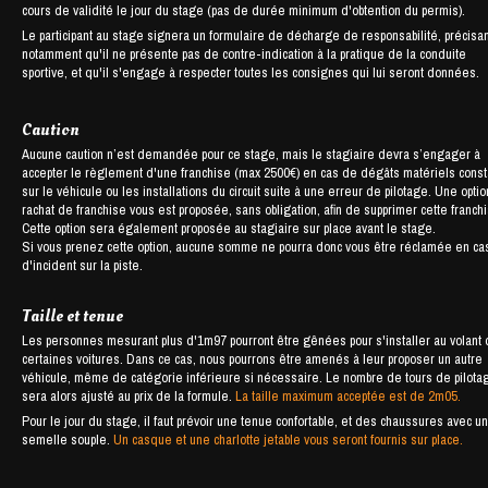
cours de validité le jour du stage (pas de durée minimum d'obtention du permis).
Le participant au stage signera un formulaire de décharge de responsabilité, précisan
notamment qu'il ne présente pas de contre-indication à la pratique de la conduite
sportive, et qu'il s'engage à respecter toutes les consignes qui lui seront données.
Caution
Aucune caution n’est demandée pour ce stage, mais le stagiaire devra s’engager à
accepter le règlement d'une franchise (max 2500€) en cas de dégâts matériels cons
sur le véhicule ou les installations du circuit suite à une erreur de pilotage. Une opti
rachat de franchise vous est proposée, sans obligation, afin de supprimer cette franch
Cette option sera également proposée au stagiaire sur place avant le stage.
Si vous prenez cette option, aucune somme ne pourra donc vous être réclamée en ca
d'incident sur la piste.
Taille et tenue
Les personnes mesurant plus d'1m97 pourront être gênées pour s'installer au volant
certaines voitures. Dans ce cas, nous pourrons être amenés à leur proposer un autre
véhicule, même de catégorie inférieure si nécessaire. Le nombre de tours de pilota
sera alors ajusté au prix de la formule.
La taille maximum acceptée est de 2m05.
Pour le jour du stage, il faut prévoir une tenue confortable, et des chaussures avec u
semelle souple.
Un casque et une charlotte jetable vous seront fournis sur place.