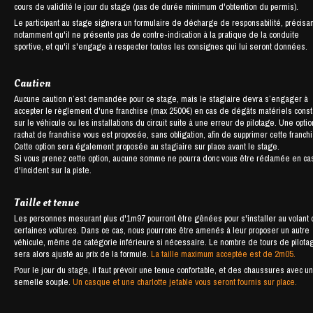
cours de validité le jour du stage (pas de durée minimum d'obtention du permis).
Le participant au stage signera un formulaire de décharge de responsabilité, précisan
notamment qu'il ne présente pas de contre-indication à la pratique de la conduite
sportive, et qu'il s'engage à respecter toutes les consignes qui lui seront données.
Caution
Aucune caution n’est demandée pour ce stage, mais le stagiaire devra s’engager à
accepter le règlement d'une franchise (max 2500€) en cas de dégâts matériels cons
sur le véhicule ou les installations du circuit suite à une erreur de pilotage. Une opti
rachat de franchise vous est proposée, sans obligation, afin de supprimer cette franch
Cette option sera également proposée au stagiaire sur place avant le stage.
Si vous prenez cette option, aucune somme ne pourra donc vous être réclamée en ca
d'incident sur la piste.
Taille et tenue
Les personnes mesurant plus d'1m97 pourront être gênées pour s'installer au volant
certaines voitures. Dans ce cas, nous pourrons être amenés à leur proposer un autre
véhicule, même de catégorie inférieure si nécessaire. Le nombre de tours de pilota
sera alors ajusté au prix de la formule.
La taille maximum acceptée est de 2m05.
Pour le jour du stage, il faut prévoir une tenue confortable, et des chaussures avec u
semelle souple.
Un casque et une charlotte jetable vous seront fournis sur place.