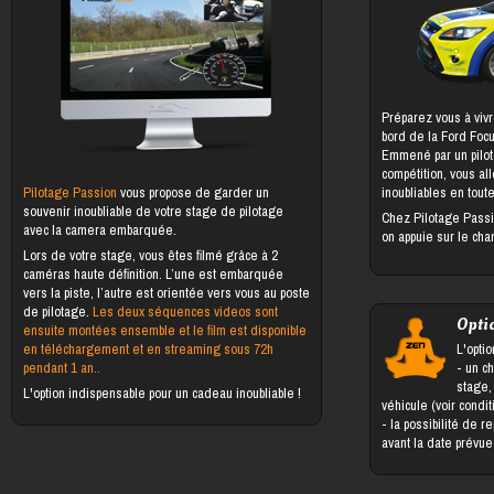
Préparez vous à vivr
bord de la Ford Foc
Emmené par un pilot
compétition, vous al
Pilotage Passion
vous propose de garder un
inoubliables en toute
souvenir inoubliable de votre stage de pilotage
Chez Pilotage Passi
avec la camera embarquée.
on appuie sur le cha
Lors de votre stage, vous êtes filmé grâce à 2
caméras haute définition. L’une est embarquée
vers la piste, l’autre est orientée vers vous au poste
de pilotage.
Les deux séquences videos sont
Opti
ensuite montées ensemble et le film est disponible
en téléchargement et en streaming sous 72h
L'optio
pendant 1 an..
- un changement du bénéficiaire du
stage,
L'option indispensable pour un cadeau inoubliable !
véhicule (voir condi
- la possibilité de reporter le stage jusqu'à 5 jours
avant la date prévu