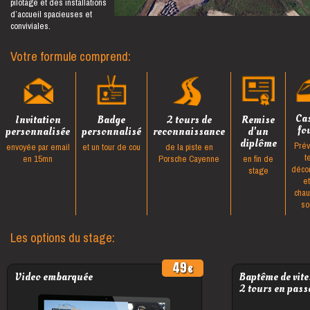
pilotage et des installations
d’accueil spacieuses et
conviviales.
Votre formule comprend:
Ca
Invitation
Badge
2 tours de
Remise
fo
personnalisée
personnalisé
reconnaissance
d'un
diplôme
Prév
envoyée par email
et un tour de cou
de la piste en
t
en 15mn
Porsche Cayenne
en fin de
déco
stage
e
cha
so
Les options du stage:
49
Video embarquée
Baptême de vite
2 tours en pass