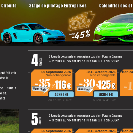
Circuits
Stage de pilotage Entreprises
Calendrier des s
4
2 tours de découverte en passager à bord d'un Porsche Cayenne
tours
+ 2 tours au volant d'une Nissan GTR de 550ch
nt fait voir
5,6 Septembre 2026
10,11 Octobre 2026
Bon ca
Non échangeable
Non échangeable
ntre la
-35
-30
116
125
-
%
%
. Il faut la
te sa
ante,
ou en 3x 38.67
ou en 3x 41.67
5
2 tours de découverte en passager à bord d'un Porsche Cayenne
tours
+ 3 tours au volant d'une Nissan GTR de 550ch
5,6 Septembre 2026
10,11 Octobre 2026
Bon ca