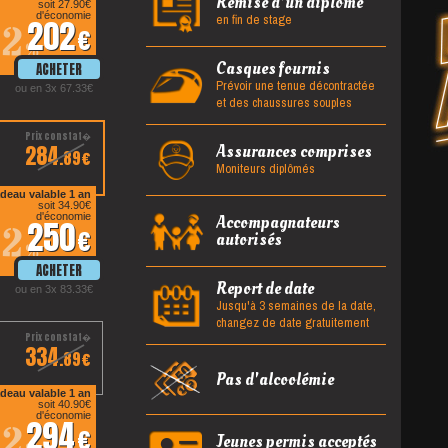
Remise d'un diplôme
soit 27.90
en fin de stage
d'économie
202
12
%
Casques fournis
Prévoir une tenue décontractée
ou en 3x 67.33
et des chaussures souples
284
Assurances comprises
.89
Moniteurs diplômés
deau valable 1 an
soit 34.90
d'économie
Accompagnateurs
250
12
autorisés
%
Report de date
ou en 3x 83.33
Jusqu'à 3 semaines de la date,
changez de date gratuitement
334
.89
Pas d'alcoolémie
deau valable 1 an
soit 40.90
d'économie
294
12
Jeunes permis acceptés