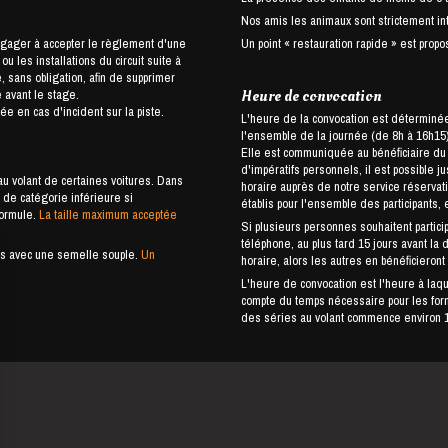
Nos amis les animaux sont strictement int
ngager à accepter le règlement d'une
Un point « restauration rapide » est propos
 les installations du circuit suite à
 sans obligation, afin de supprimer
 avant le stage.
Heure de convocation
e en cas d'incident sur la piste.
L'heure de la convocation est déterminée 
l'ensemble de la journée (de 8h à 16h15),
Elle est communiquée au bénéficiaire du stage u
d'impératifs personnels, il est possible j
u volant de certaines voitures. Dans
horaire auprès de notre service réservat
de catégorie inférieure si
établis pour l'ensemble des participants, 
formule.
La taille maximum acceptée
Si plusieurs personnes souhaitent partici
téléphone, au plus tard 15 jours avant la 
ures avec une semelle souple.
Un
horaire, alors les autres en bénéficieront
L'heure de convocation est l'heure à laquel
compte du temps nécessaire pour les forma
des séries au volant commence environ 1