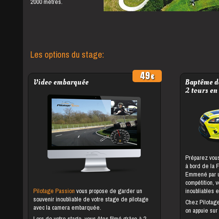
2000 mètres.
Les options du stage:
49
Video embarquée
Baptême de
2 tours en
Préparez vous
à bord de la 
Emmené par un
compétition, 
Pilotage Passion
vous propose de garder un
inoubliables e
souvenir inoubliable de votre stage de pilotage
Chez Pilotag
avec la camera embarquée.
on appuie sur
Lors de votre stage, vous êtes filmé grâce à 2