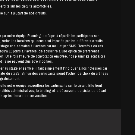
erdits sur les circuits automobiles.
é sur la plupart de nos circuits.
par notre équipe Planning, de façon à répartir les participants sur
 selon les horaires qui nous sont imposés par les différents circuits.
ne semaine à l'avance par mail et par SMS. Toutefois en cas
usqu'à 15 jours à l'avance, de souscrire à une option de préférence
ion. Une fois l'heure de convocation envoyée, nos plannings sont alors
et ils ne peuvent plus être modifiés.
per au stage ensemble, il faut simplement l'indiquer à nos hôtesses par
date du stage. Si l'un des participants prend l'option de choix du créneau
 gratuitement.
le notre équipe accueillera les participants sur le circuit. Elle tient
lités administratives, le briefing et la découverte de piste. Le départ
h après l'heure de convocation.