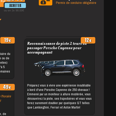
%
Permis de conduire obligatoire
ou en 3x 98.00
19
12
Reconnaissance de piste 2 tours en
passager Porsche Cayenne pour
accompagnant
le ou de
entes)
semaines
Préparez vous à vivre une expérience inoubliable
49
à bord d'une Porsche Cayenne de 250 chevaux !
Emmené par un moniteur à allure modérée, vous
 l'horaire
découvrirez la piste, ses trajectoires et vous vous
t
ferez surement doubler par quelques GT telles
que Lamborghini, Ferrari et Aston Martin!