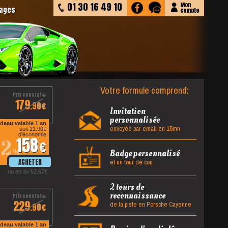
01 30 16 49 10
Mon
tages
compte
Votre formule comprend:
179
.90
Invitation
personnalisée
deau valable 1 an
envoyée par email en 15mn
soit 21.90
d'économie
158
12
%
Badge personnalisé
et un tour de cou
ou en 3x 52.67
2 tours de
reconnaissance
229
de la piste en Porsche Cayenne
.90
deau valable 1 an