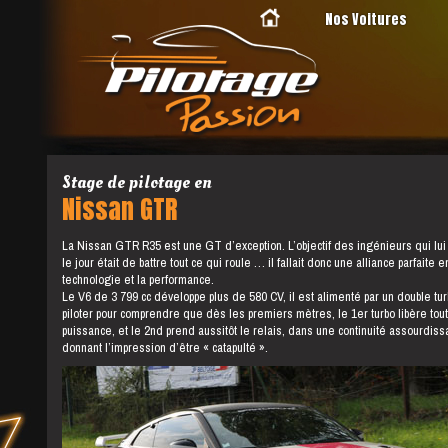
Nos Voitures
Stage de pilotage en
Nissan GTR
La Nissan GTR R35 est une GT d’exception. L’objectif des ingénieurs qui lui o
le jour était de battre tout ce qui roule … il fallait donc une alliance parfaite e
technologie et la performance.
Le V6 de 3 799 cc développe plus de 580 CV, il est alimenté par un double turbo
piloter pour comprendre que dès les premiers mètres, le 1er turbo libère tou
puissance, et le 2nd prend aussitôt le relais, dans une continuité assourdiss
donnant l’impression d’être « catapulté ».