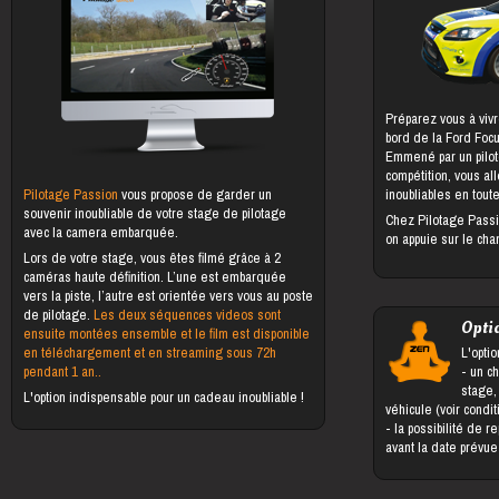
Préparez vous à vivr
bord de la Ford Foc
Emmené par un pilot
compétition, vous al
Pilotage Passion
vous propose de garder un
inoubliables en toute
souvenir inoubliable de votre stage de pilotage
Chez Pilotage Passi
avec la camera embarquée.
on appuie sur le cha
Lors de votre stage, vous êtes filmé grâce à 2
caméras haute définition. L’une est embarquée
vers la piste, l’autre est orientée vers vous au poste
de pilotage.
Les deux séquences videos sont
Opti
ensuite montées ensemble et le film est disponible
en téléchargement et en streaming sous 72h
L'optio
pendant 1 an..
- un changement du bénéficiaire du
stage,
L'option indispensable pour un cadeau inoubliable !
véhicule (voir condi
- la possibilité de reporter le stage jusqu'à 5 jours
avant la date prévu