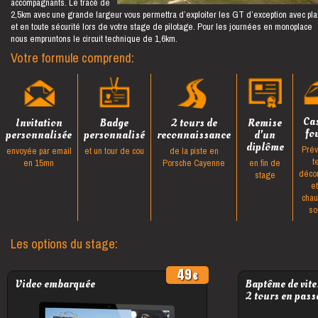
accompagnants. Le tracé de
2,5km avec une grande largeur vous permettra d’exploiter les GT d’exception avec plai
et en toute sécurité lors de votre stage de pilotage. Pour les journées en monoplace
nous empruntons le circuit technique de 1,6km.
Votre formule comprend:
Ca
Invitation
Badge
2 tours de
Remise
fo
personnalisée
personnalisé
reconnaissance
d'un
diplôme
Prév
envoyée par email
et un tour de cou
de la piste en
t
en 15mn
Porsche Cayenne
en fin de
déco
stage
e
cha
so
Les options du stage:
49
Video embarquée
Baptême de vite
2 tours en pass