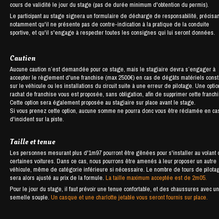
cours de validité le jour du stage (pas de durée minimum d'obtention du permis).
Le participant au stage signera un formulaire de décharge de responsabilité, précisan
notamment qu'il ne présente pas de contre-indication à la pratique de la conduite
sportive, et qu'il s'engage à respecter toutes les consignes qui lui seront données.
Caution
Aucune caution n’est demandée pour ce stage, mais le stagiaire devra s’engager à
accepter le règlement d'une franchise (max 2500€) en cas de dégâts matériels cons
sur le véhicule ou les installations du circuit suite à une erreur de pilotage. Une opti
rachat de franchise vous est proposée, sans obligation, afin de supprimer cette franch
Cette option sera également proposée au stagiaire sur place avant le stage.
Si vous prenez cette option, aucune somme ne pourra donc vous être réclamée en ca
d'incident sur la piste.
Taille et tenue
Les personnes mesurant plus d'1m97 pourront être gênées pour s'installer au volant
certaines voitures. Dans ce cas, nous pourrons être amenés à leur proposer un autre
véhicule, même de catégorie inférieure si nécessaire. Le nombre de tours de pilota
sera alors ajusté au prix de la formule.
La taille maximum acceptée est de 2m05.
Pour le jour du stage, il faut prévoir une tenue confortable, et des chaussures avec u
semelle souple.
Un casque et une charlotte jetable vous seront fournis sur place.