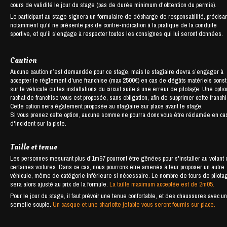
cours de validité le jour du stage (pas de durée minimum d'obtention du permis).
Le participant au stage signera un formulaire de décharge de responsabilité, précisan
notamment qu'il ne présente pas de contre-indication à la pratique de la conduite
sportive, et qu'il s'engage à respecter toutes les consignes qui lui seront données.
Caution
Aucune caution n’est demandée pour ce stage, mais le stagiaire devra s’engager à
accepter le règlement d'une franchise (max 2500€) en cas de dégâts matériels cons
sur le véhicule ou les installations du circuit suite à une erreur de pilotage. Une opti
rachat de franchise vous est proposée, sans obligation, afin de supprimer cette franch
Cette option sera également proposée au stagiaire sur place avant le stage.
Si vous prenez cette option, aucune somme ne pourra donc vous être réclamée en ca
d'incident sur la piste.
Taille et tenue
Les personnes mesurant plus d'1m97 pourront être gênées pour s'installer au volant
certaines voitures. Dans ce cas, nous pourrons être amenés à leur proposer un autre
véhicule, même de catégorie inférieure si nécessaire. Le nombre de tours de pilota
sera alors ajusté au prix de la formule.
La taille maximum acceptée est de 2m05.
Pour le jour du stage, il faut prévoir une tenue confortable, et des chaussures avec u
semelle souple.
Un casque et une charlotte jetable vous seront fournis sur place.