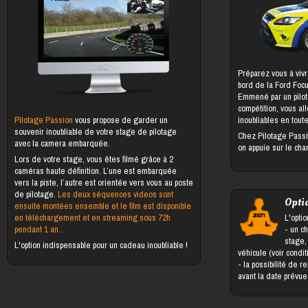
Préparez vous à vivr
bord de la Ford Foc
Emmené par un pilot
compétition, vous al
Pilotage Passion
vous propose de garder un
inoubliables en toute
souvenir inoubliable de votre stage de pilotage
Chez Pilotage Passi
avec la camera embarquée.
on appuie sur le cha
Lors de votre stage, vous êtes filmé grâce à 2
caméras haute définition. L’une est embarquée
vers la piste, l’autre est orientée vers vous au poste
de pilotage.
Les deux séquences videos sont
Opti
ensuite montées ensemble et le film est disponible
en téléchargement et en streaming sous 72h
L'optio
pendant 1 an..
- un changement du bénéficiaire du
stage,
L'option indispensable pour un cadeau inoubliable !
véhicule (voir condi
- la possibilité de reporter le stage jusqu'à 5 jours
avant la date prévu