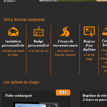
un plaisir !
Votre formule comprend:
Ca
Invitation
Badge
2 tours de
Remise
fo
personnalisée
personnalisé
reconnaissance
d'un
diplôme
Prév
envoyée par email
et un tour de cou
de la piste en
t
en 15mn
Porsche Cayenne
en fin de
déco
stage
e
cha
so
Les options du stage:
49
Video embarquée
Baptême de vite
2 tours en pass