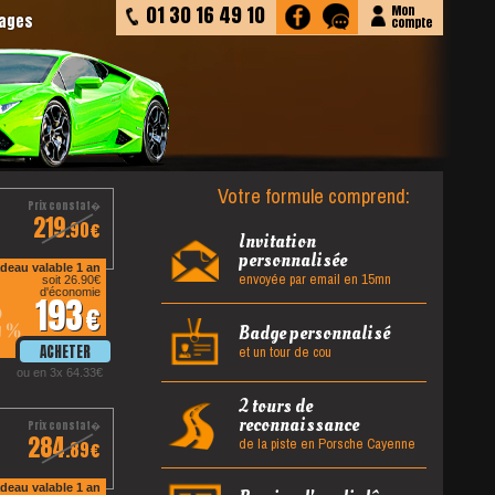
01 30 16 49 10
Mon
tages
compte
Votre formule comprend:
219
.90
Invitation
personnalisée
deau valable 1 an
envoyée par email en 15mn
soit 26.90
d'économie
193
2
%
Badge personnalisé
et un tour de cou
ou en 3x 64.33
2 tours de
reconnaissance
284
de la piste en Porsche Cayenne
.89
deau valable 1 an