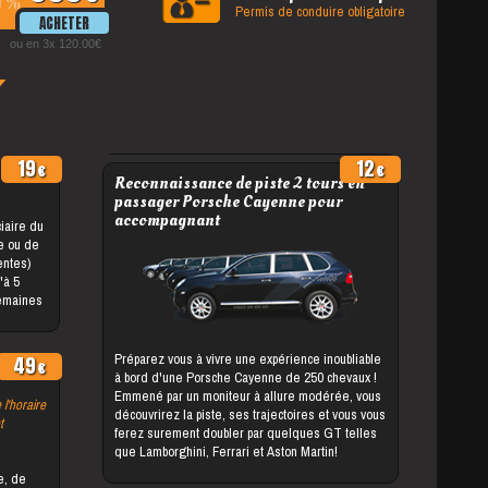
%
Permis de conduire obligatoire
ou en 3x 120.00
19
12
Reconnaissance de piste 2 tours en
passager Porsche Cayenne pour
accompagnant
le ou de
entes)
semaines
Préparez vous à vivre une expérience inoubliable
49
à bord d'une Porsche Cayenne de 250 chevaux !
Emmené par un moniteur à allure modérée, vous
 l'horaire
découvrirez la piste, ses trajectoires et vous vous
t
ferez surement doubler par quelques GT telles
que Lamborghini, Ferrari et Aston Martin!