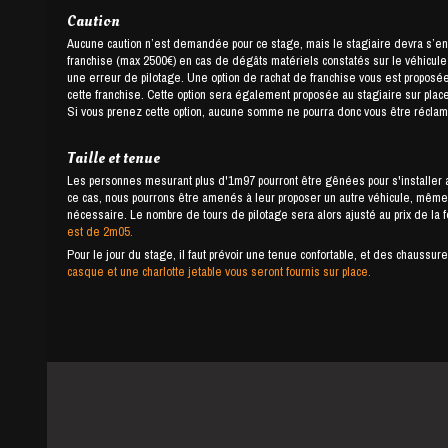
Caution
Aucune caution n’est demandée pour ce stage, mais le stagiaire devra s’e
franchise (max 2500€) en cas de dégâts matériels constatés sur le véhicule ou
une erreur de pilotage. Une option de rachat de franchise vous est proposée,
cette franchise. Cette option sera également proposée au stagiaire sur place
Si vous prenez cette option, aucune somme ne pourra donc vous être réclamé
Taille et tenue
Les personnes mesurant plus d'1m97 pourront être gênées pour s'installer a
ce cas, nous pourrons être amenés à leur proposer un autre véhicule, même 
nécessaire. Le nombre de tours de pilotage sera alors ajusté au prix de la 
est de 2m05.
Pour le jour du stage, il faut prévoir une tenue confortable, et des chauss
casque et une charlotte jetable vous seront fournis sur place.