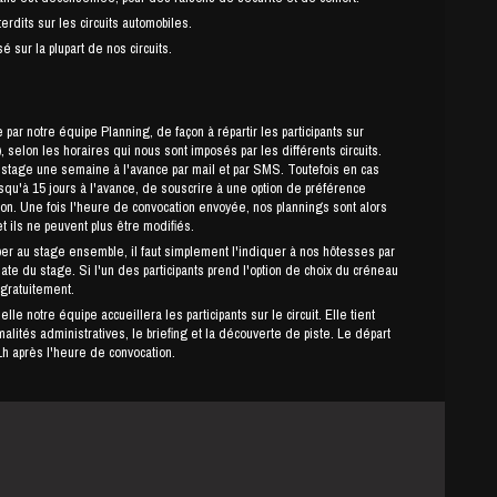
erdits sur les circuits automobiles.
é sur la plupart de nos circuits.
par notre équipe Planning, de façon à répartir les participants sur
 selon les horaires qui nous sont imposés par les différents circuits.
ne semaine à l'avance par mail et par SMS. Toutefois en cas
usqu'à 15 jours à l'avance, de souscrire à une option de préférence
ion. Une fois l'heure de convocation envoyée, nos plannings sont alors
et ils ne peuvent plus être modifiés.
per au stage ensemble, il faut simplement l'indiquer à nos hôtesses par
date du stage. Si l'un des participants prend l'option de choix du créneau
 gratuitement.
le notre équipe accueillera les participants sur le circuit. Elle tient
lités administratives, le briefing et la découverte de piste. Le départ
h après l'heure de convocation.