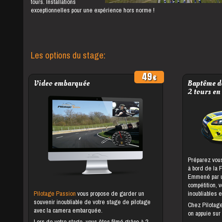
tours. Installations
exceptionnelles pour une expérience hors norme !
Les options du stage:
49
Video embarquée
Baptême de
2 tours en
Préparez vous
à bord de la 
Emmené par un
compétition, 
Pilotage Passion
vous propose de garder un
inoubliables e
souvenir inoubliable de votre stage de pilotage
Chez Pilotag
avec la camera embarquée.
on appuie sur
Lors de votre stage, vous êtes filmé grâce à 2