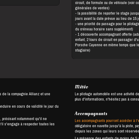
circuit, de formule ou de véhicule (voir c
générales de ventes)
- la possibilité de reporter le stage jusqu'à 5
jours avant la date prévue au lieu de 15 
- une priorité de passage pour le pilotage (choix
du créneau horaire sans supplément)
- 1 découverte accompagnant offerte (adulte ou
enfant, 2 tours de circuit en passager d'
Porsche Cayenne en même temps que l
stagiaire)
Météo
s de la compagnie Allianz et une
Le pilotage automobile est une activité d
plus d'informations, n'hésitez pas à cons
onduire en cours de validité le jour du
Accompagnants
, précisant notamment qu'il ne
Les accompagnants pourront accéder à l'
u'il s'engage à respecter toutes les
obligatoire en navette jusqu'à la piste, 
depuis les zones qui leurs sont réservé
La présence des enfants de moins de 5 an