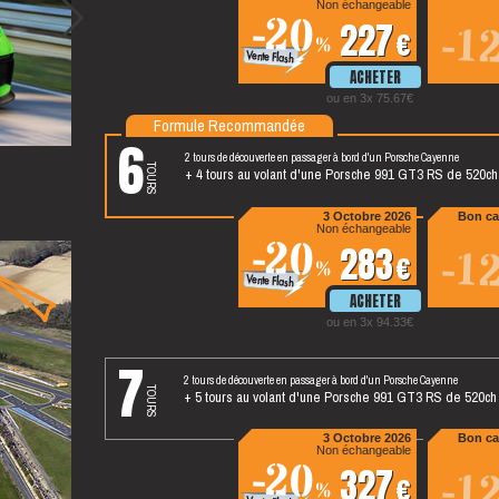
Non échangeable
-20
227
-1
%
ou en 3x 75.67
Formule Recommandée
6
2 tours de découverte en passager à bord d'un Porsche Cayenne
tours
+ 4 tours au volant d'une Porsche 991 GT3 RS de 520ch
3 Octobre 2026
Bon ca
Non échangeable
-20
283
-1
%
ou en 3x 94.33
7
2 tours de découverte en passager à bord d'un Porsche Cayenne
tours
+ 5 tours au volant d'une Porsche 991 GT3 RS de 520ch
3 Octobre 2026
Bon ca
Non échangeable
-20
327
-1
%