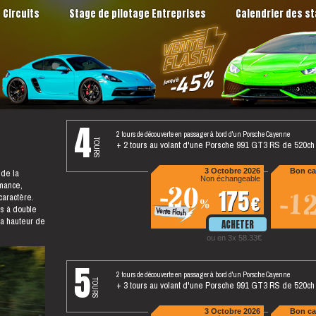
Circuits
Stage de pilotage Entreprises
Calendrier des s
4
2 tours de découverte en passager à bord d'un Porsche Cayenne
tours
+ 2 tours au volant d'une Porsche 991 GT3 RS de 520ch
 de la
3 Octobre 2026
Bon ca
Non échangeable
mance,
-20
175
-1
 caractère.
%
es à double
la hauteur de
ou en 3x 58.33
5
2 tours de découverte en passager à bord d'un Porsche Cayenne
tours
+ 3 tours au volant d'une Porsche 991 GT3 RS de 520ch
3 Octobre 2026
Bon ca