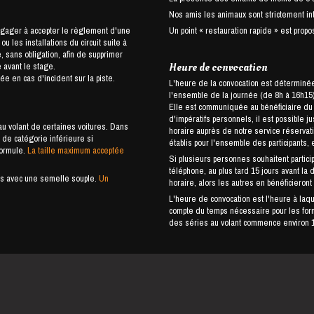
Nos amis les animaux sont strictement int
ngager à accepter le règlement d'une
Un point « restauration rapide » est propos
 les installations du circuit suite à
 sans obligation, afin de supprimer
 avant le stage.
Heure de convocation
e en cas d'incident sur la piste.
L'heure de la convocation est déterminée 
l'ensemble de la journée (de 8h à 16h15),
Elle est communiquée au bénéficiaire du stage u
d'impératifs personnels, il est possible j
u volant de certaines voitures. Dans
horaire auprès de notre service réservat
de catégorie inférieure si
établis pour l'ensemble des participants, 
formule.
La taille maximum acceptée
Si plusieurs personnes souhaitent partici
téléphone, au plus tard 15 jours avant la 
ures avec une semelle souple.
Un
horaire, alors les autres en bénéficieront
L'heure de convocation est l'heure à laquel
compte du temps nécessaire pour les forma
des séries au volant commence environ 1