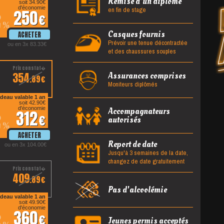
Remise d'un diplôme
soit 34.90
en fin de stage
d'économie
250
2
%
Casques fournis
Prévoir une tenue décontractée
ou en 3x 83.33
et des chaussures souples
354
Assurances comprises
.89
Moniteurs diplômés
deau valable 1 an
soit 42.90
d'économie
Accompagnateurs
312
2
autorisés
%
Report de date
ou en 3x 104.00
Jusqu'à 3 semaines de la date,
changez de date gratuitement
409
.89
Pas d'alcoolémie
deau valable 1 an
soit 49.90
d'économie
360
2
Jeunes permis acceptés