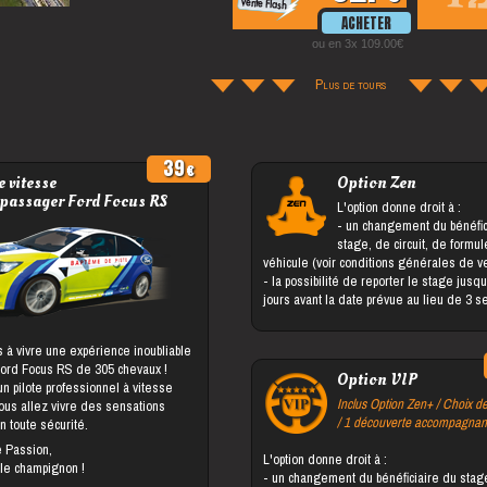
ou en 3x 109.00
Plus de tours
39
 vitesse
Option Zen
 passager Ford Focus RS
L'option donne droit à :
- un changement du bénéficiaire du
stage, de circuit, de formu
véhicule (voir conditions générales de v
- la possibilité de reporter le stage jusqu'à 5
jours avant la date prévue au lieu de 3 
 à vivre une expérience inoubliable
Ford Focus RS de 305 chevaux !
Option VIP
 pilote professionnel à vitesse
Inclus Option Zen+ / Choix de
vous allez vivre des sensations
/ 1 découverte accompagnan
n toute sécurité.
e Passion,
L'option donne droit à :
 le champignon !
- un changement du bénéficiaire du stage, de