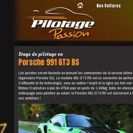
Nos Voitures
Stage de pilotage en
Porsche 991 GT3 RS
Les puristes seront fascinés en prenant les commandes de la version ultime
légendaire Porsche 911. Le modèle 991 GT3 RS est un concentré de perfor
d’efficacité et de technologie, sans en oublier l’esprit et la ligne qui font son
Moteur 6 cylindres à plat de 475ch pour un poids de 1 430kg, boîte de vitess
embrayage avec palettes au volant, la Porsche 991 GT3 RS est clairement à 
ses ambitions !