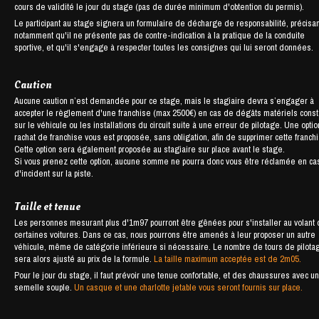
cours de validité le jour du stage (pas de durée minimum d'obtention du permis).
Le participant au stage signera un formulaire de décharge de responsabilité, précisan
notamment qu'il ne présente pas de contre-indication à la pratique de la conduite
sportive, et qu'il s'engage à respecter toutes les consignes qui lui seront données.
Caution
Aucune caution n’est demandée pour ce stage, mais le stagiaire devra s’engager à
accepter le règlement d'une franchise (max 2500€) en cas de dégâts matériels cons
sur le véhicule ou les installations du circuit suite à une erreur de pilotage. Une opti
rachat de franchise vous est proposée, sans obligation, afin de supprimer cette franch
Cette option sera également proposée au stagiaire sur place avant le stage.
Si vous prenez cette option, aucune somme ne pourra donc vous être réclamée en ca
d'incident sur la piste.
Taille et tenue
Les personnes mesurant plus d'1m97 pourront être gênées pour s'installer au volant
certaines voitures. Dans ce cas, nous pourrons être amenés à leur proposer un autre
véhicule, même de catégorie inférieure si nécessaire. Le nombre de tours de pilota
sera alors ajusté au prix de la formule.
La taille maximum acceptée est de 2m05.
Pour le jour du stage, il faut prévoir une tenue confortable, et des chaussures avec u
semelle souple.
Un casque et une charlotte jetable vous seront fournis sur place.