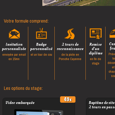
Votre formule comprend:
Ca
Invitation
Badge
2 tours de
Remise
fo
personnalisée
personnalisé
reconnaissance
d'un
diplôme
Prév
envoyée par email
et un tour de cou
de la piste en
t
en 15mn
Porsche Cayenne
en fin de
décon
stage
et
chau
so
Les options du stage:
49
Video embarquée
Baptême de vite
2 tours en pass