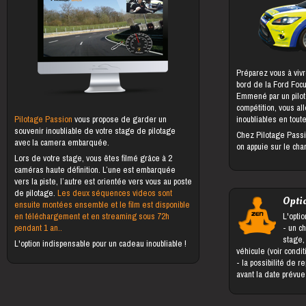
Préparez vous à vivr
bord de la Ford Foc
Emmené par un pilot
compétition, vous al
Pilotage Passion
vous propose de garder un
inoubliables en toute
souvenir inoubliable de votre stage de pilotage
Chez Pilotage Passi
avec la camera embarquée.
on appuie sur le cha
Lors de votre stage, vous êtes filmé grâce à 2
caméras haute définition. L’une est embarquée
vers la piste, l’autre est orientée vers vous au poste
de pilotage.
Les deux séquences videos sont
Opti
ensuite montées ensemble et le film est disponible
en téléchargement et en streaming sous 72h
L'optio
pendant 1 an..
- un changement du bénéficiaire du
stage,
L'option indispensable pour un cadeau inoubliable !
véhicule (voir condi
- la possibilité de reporter le stage jusqu'à 5 jours
avant la date prévu