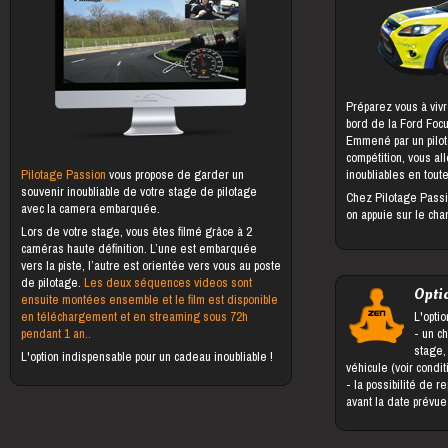
Préparez vous à vivr
bord de la Ford Foc
Emmené par un pilot
compétition, vous al
Pilotage Passion
vous propose de garder un
inoubliables en toute
souvenir inoubliable de votre stage de pilotage
Chez Pilotage Passi
avec la camera embarquée.
on appuie sur le cha
Lors de votre stage, vous êtes filmé grâce à 2
caméras haute définition. L’une est embarquée
vers la piste, l’autre est orientée vers vous au poste
de pilotage.
Les deux séquences videos sont
Opti
ensuite montées ensemble et le film est disponible
en téléchargement et en streaming sous 72h
L'optio
pendant 1 an..
- un changement du bénéficiaire du
stage,
L'option indispensable pour un cadeau inoubliable !
véhicule (voir condi
- la possibilité de reporter le stage jusqu'à 5 jours
avant la date prévu