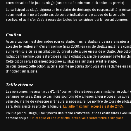
cours de validité le jour du stage (pas de durée minimum d'obtention du permis).
Le participant au stage signera un formulaire de décharge de responsabilité, précisan
notamment qu'il ne présente pas de contre-indication à la pratique de la conduite
sportive, et qu'il s'engage à respecter toutes les consignes qui lui seront données.
Caution
Aucune caution n’est demandée pour ce stage, mais le stagiaire devra s’engager à
accepter le règlement d'une franchise (max 2500€) en cas de dégâts matériels cons
sur le véhicule ou les installations du circuit suite à une erreur de pilotage. Une opti
rachat de franchise vous est proposée, sans obligation, afin de supprimer cette franch
Cette option sera également proposée au stagiaire sur place avant le stage.
Si vous prenez cette option, aucune somme ne pourra donc vous être réclamée en ca
d'incident sur la piste.
Taille et tenue
Les personnes mesurant plus d'1m97 pourront être gênées pour s'installer au volant
certaines voitures. Dans ce cas, nous pourrons être amenés à leur proposer un autre
véhicule, même de catégorie inférieure si nécessaire. Le nombre de tours de pilota
sera alors ajusté au prix de la formule.
La taille maximum acceptée est de 2m05.
Pour le jour du stage, il faut prévoir une tenue confortable, et des chaussures avec u
semelle souple.
Un casque et une charlotte jetable vous seront fournis sur place.