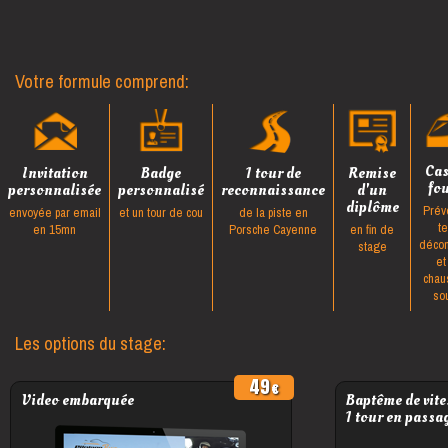
Votre formule comprend:
Ca
Invitation
Badge
1 tour de
Remise
fo
personnalisée
personnalisé
reconnaissance
d'un
diplôme
Prév
envoyée par email
et un tour de cou
de la piste en
t
en 15mn
Porsche Cayenne
en fin de
décon
stage
et
chau
so
Les options du stage:
49
Video embarquée
Baptême de vite
1 tour en passa