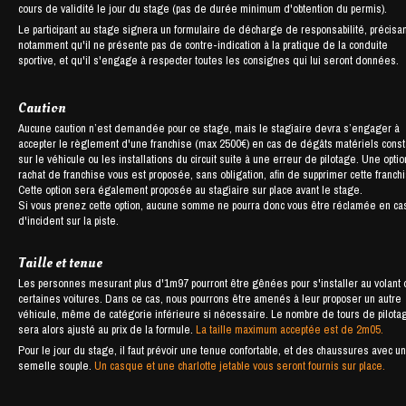
cours de validité le jour du stage (pas de durée minimum d'obtention du permis).
Le participant au stage signera un formulaire de décharge de responsabilité, précisan
notamment qu'il ne présente pas de contre-indication à la pratique de la conduite
sportive, et qu'il s'engage à respecter toutes les consignes qui lui seront données.
Caution
Aucune caution n’est demandée pour ce stage, mais le stagiaire devra s’engager à
accepter le règlement d'une franchise (max 2500€) en cas de dégâts matériels cons
sur le véhicule ou les installations du circuit suite à une erreur de pilotage. Une opti
rachat de franchise vous est proposée, sans obligation, afin de supprimer cette franch
Cette option sera également proposée au stagiaire sur place avant le stage.
Si vous prenez cette option, aucune somme ne pourra donc vous être réclamée en ca
d'incident sur la piste.
Taille et tenue
Les personnes mesurant plus d'1m97 pourront être gênées pour s'installer au volant
certaines voitures. Dans ce cas, nous pourrons être amenés à leur proposer un autre
véhicule, même de catégorie inférieure si nécessaire. Le nombre de tours de pilota
sera alors ajusté au prix de la formule.
La taille maximum acceptée est de 2m05.
Pour le jour du stage, il faut prévoir une tenue confortable, et des chaussures avec u
semelle souple.
Un casque et une charlotte jetable vous seront fournis sur place.