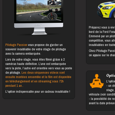
Préparez vous à vivr
bord de la Ford Foc
Emmené par un pilot
compétition, vous al
Pilotage Passion
vous propose de garder un
inoubliables en toute
souvenir inoubliable de votre stage de pilotage
Chez Pilotage Passi
avec la camera embarquée.
on appuie sur le cha
Lors de votre stage, vous êtes filmé grâce à 2
caméras haute définition. L’une est embarquée
vers la piste, l’autre est orientée vers vous au poste
de pilotage.
Les deux séquences videos sont
Opti
ensuite montées ensemble et le film est disponible
en téléchargement et en streaming sous 72h
L'optio
pendant 1 an..
- un changement du bénéficiaire du
stage,
L'option indispensable pour un cadeau inoubliable !
véhicule (voir condi
- la possibilité de reporter le stage jusqu'à 5 jours
avant la date prévu