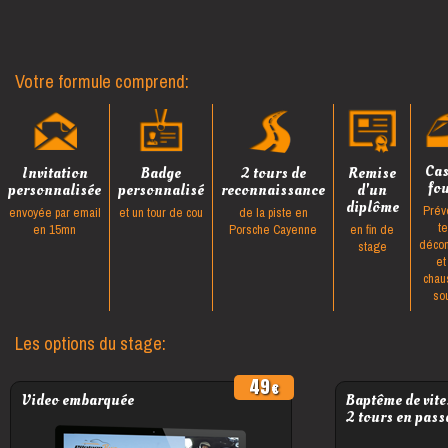
Votre formule comprend:
Ca
Invitation
Badge
2 tours de
Remise
fo
personnalisée
personnalisé
reconnaissance
d'un
diplôme
Prév
envoyée par email
et un tour de cou
de la piste en
t
en 15mn
Porsche Cayenne
en fin de
décon
stage
et
chau
so
Les options du stage:
49
Video embarquée
Baptême de vite
2 tours en pass