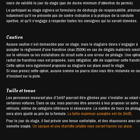
cours de validité le jour du stage (pas de durée minimum d'obtention du permis).
Le participant au stage signera un formulaire de décharge de responsabilité, précisan
notamment qu'il ne présente pas de contre-indication à la pratique de la conduite
sportive, et qu'il s'engage à respecter toutes les consignes qui lui seront données.
Caution
Aucune caution n’est demandée pour ce stage, mais le stagiaire devra s’engager à
accepter le règlement d'une franchise (max 2500€) en cas de dégâts matériels cons
sur le véhicule ou les installations du circuit suite à une erreur de pilotage. Une opti
rachat de franchise vous est proposée, sans obligation, afin de supprimer cette franch
Cette option sera également proposée au stagiaire sur place avant le stage.
Si vous prenez cette option, aucune somme ne pourra donc vous être réclamée en ca
d'incident sur la piste.
Taille et tenue
Les personnes mesurant plus d'1m97 pourront être gênées pour s'installer au volant
certaines voitures. Dans ce cas, nous pourrons être amenés à leur proposer un autre
véhicule, même de catégorie inférieure si nécessaire. Le nombre de tours de pilota
sera alors ajusté au prix de la formule.
La taille maximum acceptée est de 2m05.
Pour le jour du stage, il faut prévoir une tenue confortable, et des chaussures avec u
semelle souple.
Un casque et une charlotte jetable vous seront fournis sur place.