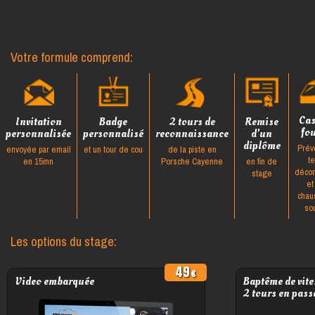
Votre formule comprend:
Ca
Invitation
Badge
2 tours de
Remise
fo
personnalisée
personnalisé
reconnaissance
d'un
diplôme
Prév
envoyée par email
et un tour de cou
de la piste en
t
en 15mn
Porsche Cayenne
en fin de
décon
stage
et
chau
so
Les options du stage:
49
Video embarquée
Baptême de vite
2 tours en pass