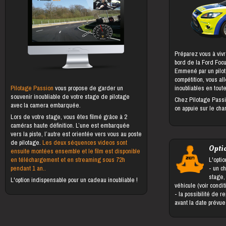
Préparez vous à vivr
bord de la Ford Foc
Emmené par un pilot
compétition, vous al
Pilotage Passion
vous propose de garder un
inoubliables en toute
souvenir inoubliable de votre stage de pilotage
Chez Pilotage Passi
avec la camera embarquée.
on appuie sur le cha
Lors de votre stage, vous êtes filmé grâce à 2
caméras haute définition. L’une est embarquée
vers la piste, l’autre est orientée vers vous au poste
de pilotage.
Les deux séquences videos sont
Opti
ensuite montées ensemble et le film est disponible
en téléchargement et en streaming sous 72h
L'optio
pendant 1 an..
- un changement du bénéficiaire du
stage,
L'option indispensable pour un cadeau inoubliable !
véhicule (voir condi
- la possibilité de reporter le stage jusqu'à 5 jours
avant la date prévu