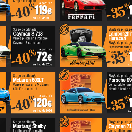
Simple et Rapide
à partir de
%
-40
-35
119
au lieu de
199
au
Stage de pilotage
Stage de pilotage
Cayman S 718
Lamborghin
Huracan
Venez piloter une Porsche
Cayman S sur circuit !
Stage de pilotage
l'époustouflante 
à partir de
%
-40
-35
72
Huracan
au lieu de
120
au
Stage de pilotage
Stage de pilotage
McLaren 600LT
Porsche 99
Venez piloter une Mc Laren
Venez piloter une
600LT sur circuit !
circuit à bord de
à partir de
%
-40
-35
120
au lieu de
200
au
Stage de pilotage
Stage de pilotage
Mustang Shelby
Cayman 71
Le pilotage d'un mythe
Venez piloter un