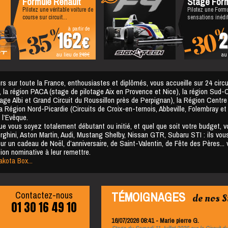
Formule Renault
Stage Form
Pilotez une véritable voiture de
Pilotez une Formu
course sur circuit...
sensations inédit
à partir de
%
-35
-30
162
2
au lieu de
249
au
 sur toute la France, enthousiastes et diplômés, vous accueille sur 24 circu
se, la région PACA (stage de pilotage Aix en Provence et Nice), la région Sud-
age Albi et Grand Circuit du Roussillon près de Perpignan), la Région Centr
 la Région Nord-Picardie (Circuits de Croix-en-ternois, Abbeville, Folembray e
 l’Evêque.
e vous soyez totalement débutant ou initié, et quel que soit votre budget, v
rghini, Aston Martin, Audi, Mustang Shelby, Nissan GTR, Subaru STI : ils vous
ur un cadeau de Noël, d’anniversaire, de Saint-Valentin, de Fête des Pères...
ion nominative à leur remettre.
kota Box...
Contactez-nous
TÉMOIGNAGES
de nos S
01 30 16 49 10
16/07/2026 08:41 - Marie pierre G.