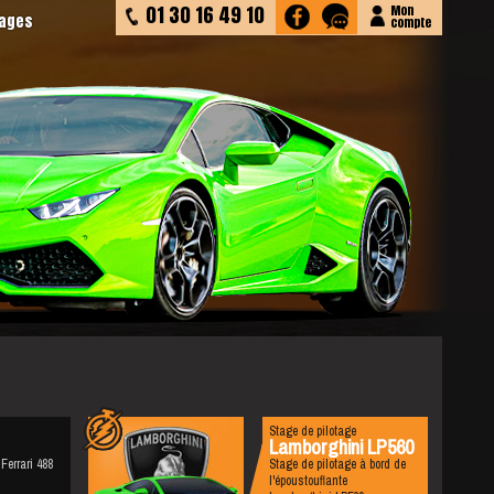
01 30 16 49 10
Mon
tages
compte
Stage de pilotage
Lamborghini LP560
Ferrari 488
Stage de pilotage à bord de
l'époustouflante