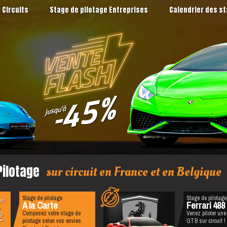
Circuits
Stage de pilotage Entreprises
Calendrier des s
Pilotage
sur circuit en France et en Belgique
Stage de pilotage
Stage de pilotage
A la Carte
Ferrari 488
Composez votre stage de
Venez piloter une 
pilotage selon vos envies.
GTB sur circuit !