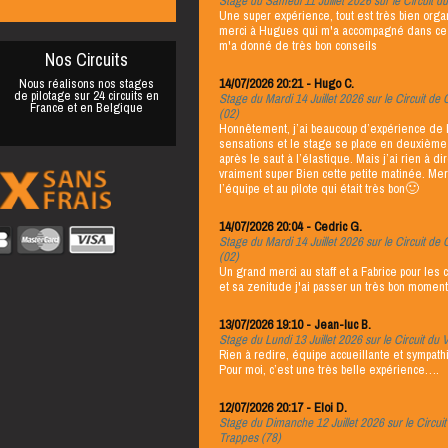
Stage du Samedi 11 Juillet 2026 sur le Circuit du
Une super expérience, tout est très bien orga
merci à Hugues qui m'a accompagné dans ce
m'a donné de très bon conseils
Nos Circuits
Nous réalisons nos stages
14/07/2026 20:21 - Hugo C.
de pilotage sur 24 circuits en
Stage du Mardi 14 Juillet 2026 sur le Circuit de 
France et en Belgique
(02)
Honnêtement, j’ai beaucoup d’expérience de 
sensations et le stage se place en deuxième 
après le saut à l’élastique. Mais j’ai rien à dir
vraiment super Bien cette petite matinée. Mer
l’équipe et au pilote qui était très bon🙂
14/07/2026 20:04 - Cedric G.
Stage du Mardi 14 Juillet 2026 sur le Circuit de 
(02)
Un grand merci au staff et a Fabrice pour les 
et sa zenitude j'ai passer un très bon moment
13/07/2026 19:10 - Jean-luc B.
Stage du Lundi 13 Juillet 2026 sur le Circuit du 
Rien à redire, équipe accueillante et sympath
Pour moi, c’est une très belle expérience….
12/07/2026 20:17 - Eloi D.
Stage du Dimanche 12 Juillet 2026 sur le Circuit
Trappes (78)