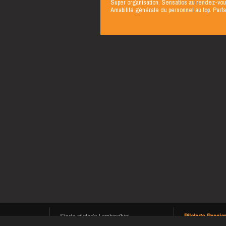
Super organisation. Sensatios au rendez-vou
Amabilité générale du personnel au top. Parfai
Stage pilotage Lamborghini
Pilotage Passio
Stage pilotage Lamborghini Huracan