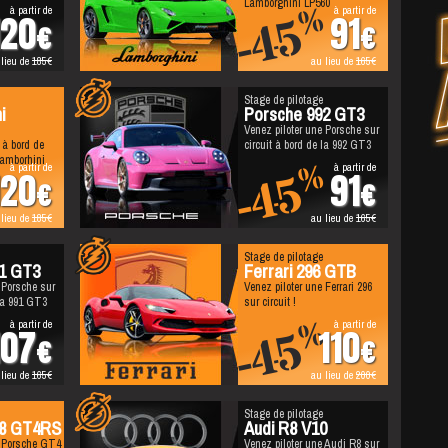
Lamborghini LP560
à partir de
à partir de
%
%
-45
120
91
 lieu de
185
au lieu de
165
Stage de pilotage
i
Porsche 992 GT3
Venez piloter une Porsche sur
 à bord de
circuit à bord de la 992 GT3
Lamborhini
à partir de
à partir de
%
%
-45
120
91
 lieu de
185
au lieu de
165
Stage de pilotage
1 GT3
Ferrari 296 GTB
 Porsche sur
Venez piloter une Ferrari 296
 la 991 GT3
sur circuit !
à partir de
à partir de
%
%
-45
107
110
 lieu de
165
au lieu de
200
Stage de pilotage
8 GT4RS
Audi R8 V10
e Porsche GT4
Venez piloter une Audi R8 sur