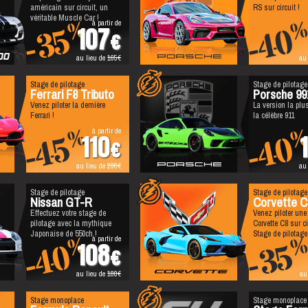
américain sur circuit, un
RS sur circuit !
véritable Muscle Car !
à partir de
%
-35
-40
107
au lieu de
165
au
Stage de pilotage
Stage de pilotage
Ferrari F8 Tributo
Porsche 9
Venez piloter la dernière
La version la plu
Ferrari !
la célèbre 911
à partir de
%
-45
-40
110
au lieu de
200
au
Stage de pilotage
Stage de pilotage
Nissan GT-R
Corvette C
Effectuez votre stage de
Venez piloter une
pilotage avec la mythique
Corvette C8 sur ci
Japonaise de 550ch !
Stage de pilotage
à partir de
%
-40
-35
108
au lieu de
180
au
Stage monoplace
Stage monoplace