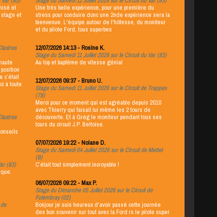
 Var (83)
Stage du Samedi 11 Juillet 2026 sur le Circuit du Var (83)
Stage du Samed
nisé et
Une très belle expérience, pour une première du
(78)
 stage et
stress pour conduire donc une 2nde expérience sera la
Nous avons pa
bienvenue. L'équipe autour de l'hôtesse, du moniteur
Merci infinime
et du pilote Ford, tous superbes
avons tous les
en plus. Quel 
Thierry a été i
Clastres
12/07/2026 14:13 - Rosine K.
Stage du Samedi 11 Juillet 2026 sur le Circuit du Var (83)
haute
Au top et baptême de vitesse génial
28/06/2026 19:4
position
Stage du Diman
e c’était
(71)
12/07/2026 09:37 - Bruno U.
ci à toute
Expérience top
Stage du Samedi 11 Juillet 2026 sur le Circuit de Trappes
sans faille ! Mais que 5 tours passent vite ! A une
(78)
prochaine !
Merci pour ce moment qui est agréable depuis 2010
avec Thierry qui faisait lui même les 2 tours de
Clastres
découverte. Et à Grég le moniteur pendant tous ses
28/06/2026 19:0
tours du circuit J.P. Beltoise.
Stage du Diman
conseils
(78)
07/07/2026 19:22 - Nolane D.
Stage du Samedi 04 Juillet 2026 sur le Circuit de Mettet
(B)
Var (83)
C’était tout simplement incroyable !
Stage du Samed
ique.
(71)
Vraiment très 
06/07/2026 09:22 - Max P.
reviendrai pour
Stage du Dimanche 05 Juillet 2026 sur le Circuit de
recommande à 
Folembray (02)
 de
Bonjour je suis heureux d'avoir passé cette journée
des bon souvenir sur tout avec la Ford rs le pilote super
22/06/2026 11: