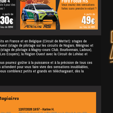
ule 4
Ford Focus RS
le 4 pour des
Vous voulez des sensations
es !
fortes sans prendre le volant ?
à partir de
à partir de
%
30
49
 lieu de
329
au lieu de
49
its en France et en Belgique (Circuit de Mettet): stages de
Ouest (stage de pilotage sur les circuits de Nogaro, Mérignac et
e (stage de pilotage à Magny-cours Club, Bourbonnais, Ladoux),
t Les Ecuyers), la Région Ouest avec la Circuit de Lohéac et
ous pourrez goûter à la puissance et à la précision de tous ces
 attendent pour vous faire vivre des sensations inoubliables,
 vous comblerez petits et grands en téléchargeant, dès la
tagiaires
12/07/2026 19:57 - Karine H.
30/06/2026 18: